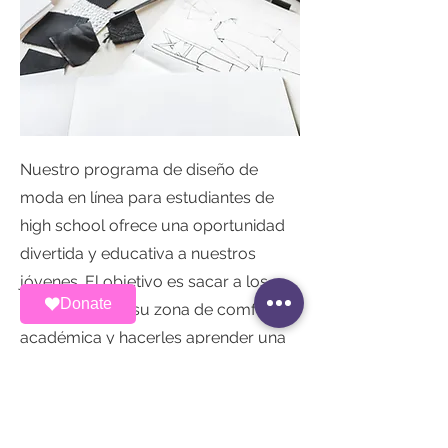
Nuestro programa de diseño de
moda en línea para estudiantes de
high school ofrece una oportunidad
divertida y educativa a nuestros
jóvenes. El objetivo es sacar a los
Donate
estudiantes de su zona de comfort
académica y hacerles aprender una
habilidad nueva ofreciendo, a la vez,
un ambiente creativo e inspirador.
Back to Programs