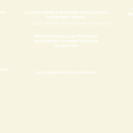
omo
La salud mental y desarrollo de los jóvenes
de
inmigrantes/latinos
Salud mental de los jóvenes inmigrantes
El estrés, trauma, y las fortalezas
relacionadas con experiencias de
inmigración
 los
La investigación como defensa