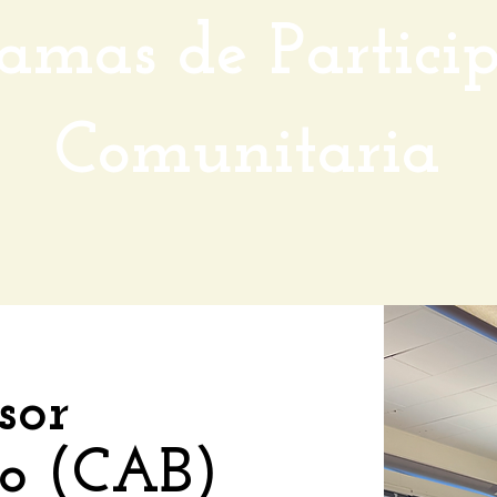
amas de Partici
Comunitaria
sor
io (CAB)