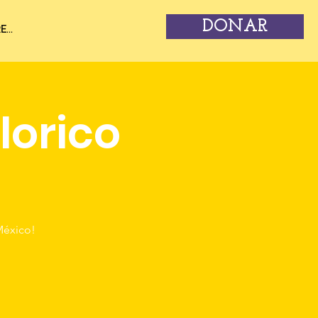
DONAR
...
lorico
México!