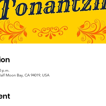
ion
0 p.m.
Half Moon Bay, CA 94019, USA
ent