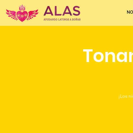
NO
Tonan
¡Los n