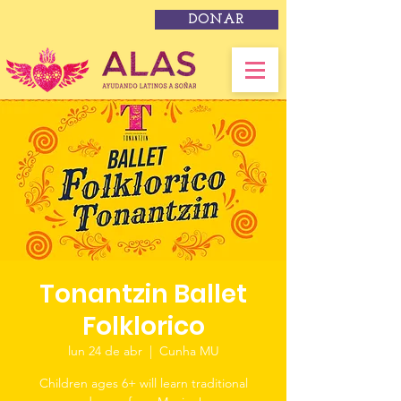
DONAR
Tonantzin Ballet
Folklorico
lun 24 de abr
  |  
Cunha MU
Children ages 6+ will learn traditional