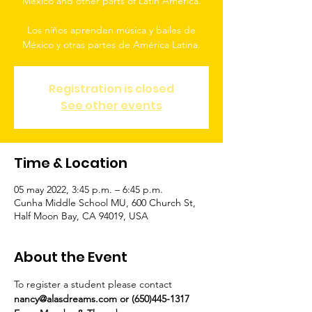
Mexico and other parts of Latin America.
Los niños aprenden música y bailes de
México y otras partes de América Latina.
Registration is closed
See other events
Time & Location
05 may 2022, 3:45 p.m. – 6:45 p.m.
Cunha Middle School MU, 600 Church St,
Half Moon Bay, CA 94019, USA
About the Event
To register a student please contact 
nancy@alasdreams.com or (650)445-1317