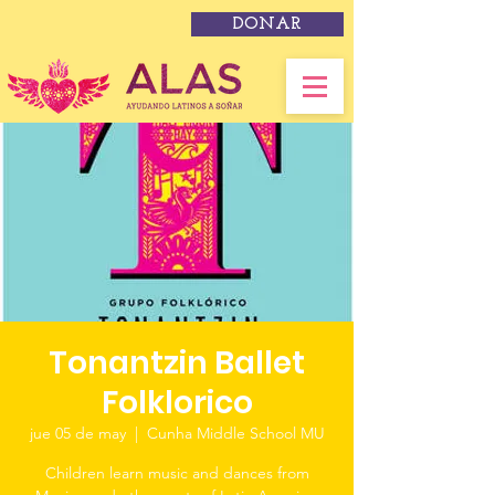
DONAR
Tonantzin Ballet
Folklorico
jue 05 de may
  |  
Cunha Middle School MU
Children learn music and dances from