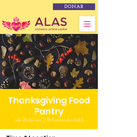
DONAR
Thanksgiving Food
Pantry
sáb 20 de nov
  |  
El Centro de ALAS