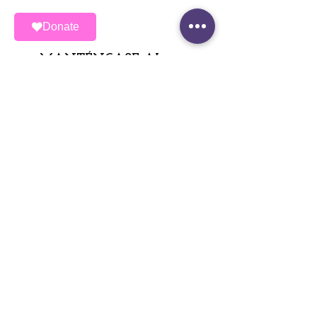
Donate
MANTÉNGASE AL
DÍA
Únete a nuestra lista de correos
Correo electrónico