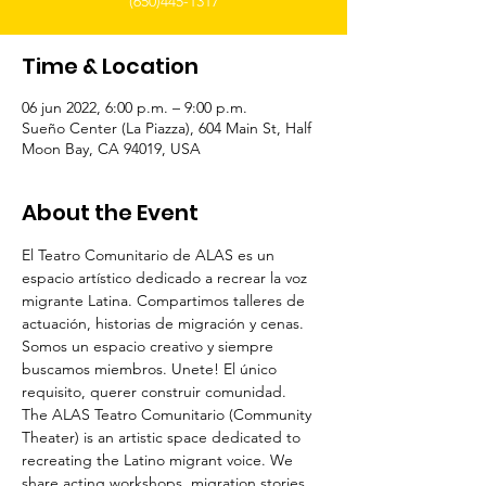
(650)445-1317
Time & Location
06 jun 2022, 6:00 p.m. – 9:00 p.m.
Sueño Center (La Piazza), 604 Main St, Half
Moon Bay, CA 94019, USA
About the Event
El Teatro Comunitario de ALAS es un 
espacio artístico dedicado a recrear la voz 
migrante Latina. Compartimos talleres de 
actuación, historias de migración y cenas. 
Somos un espacio creativo y siempre 
buscamos miembros. Unete! El único 
requisito, querer construir comunidad.
The ALAS Teatro Comunitario (Community 
Theater) is an artistic space dedicated to 
recreating the Latino migrant voice. We 
share acting workshops, migration stories 