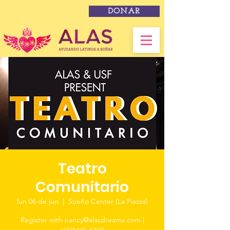
DONAR
Teatro
Comunitario
lun 06 de jun
  |  
Sueño Center (La Piazza)
Register with nancy@alasdreams.com |