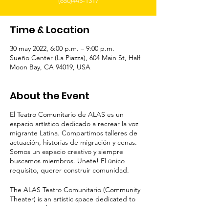
(650)445-1317
Time & Location
30 may 2022, 6:00 p.m. – 9:00 p.m.
Sueño Center (La Piazza), 604 Main St, Half
Moon Bay, CA 94019, USA
About the Event
El Teatro Comunitario de ALAS es un
espacio artístico dedicado a recrear la voz
migrante Latina. Compartimos talleres de
actuación, historias de migración y cenas.
Somos un espacio creativo y siempre
buscamos miembros. Unete! El único
requisito, querer construir comunidad.
The ALAS Teatro Comunitario (Community
Theater) is an artistic space dedicated to
recreating the Latino migrant voice. We
share acting workshops, migration stories