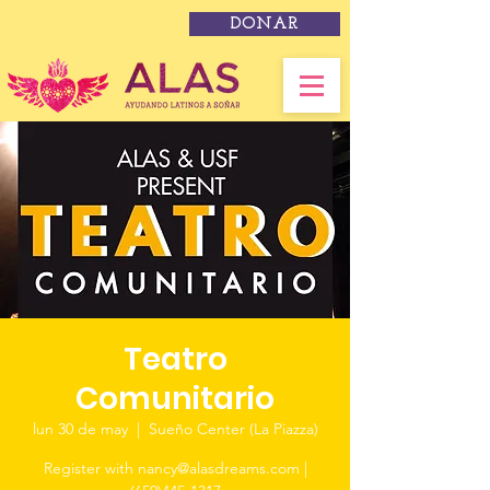
DONAR
Teatro
Comunitario
lun 30 de may
  |  
Sueño Center (La Piazza)
Register with nancy@alasdreams.com |