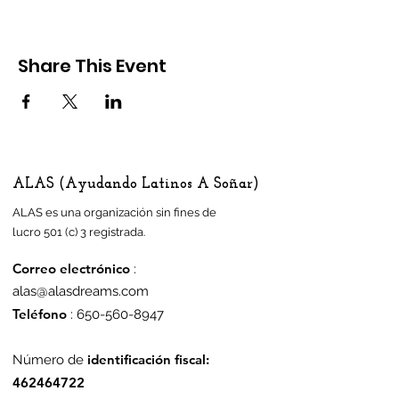
and dinners. We are a creative space and
are always looking for members. Join us!
The only requirement is to build community.
Share This Event
ALAS (Ayudando Latinos A Soñar)
ALAS es una organización sin fines de
lucro 501 (c) 3 registrada.
Correo electrónico
:
alas@alasdreams.com
Teléfono
:
650-560-8947
identificación fiscal:
Número de
462464722