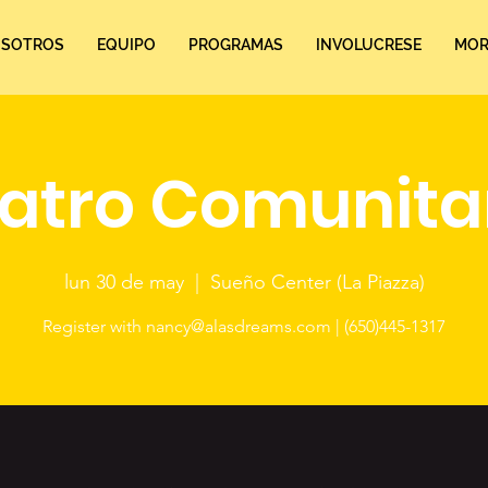
SOTROS
EQUIPO
PROGRAMAS
INVOLUCRESE
MORE
atro Comunita
lun 30 de may
  |  
Sueño Center (La Piazza)
Register with nancy@alasdreams.com | (650)445-1317