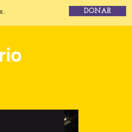
DONAR
...
rio