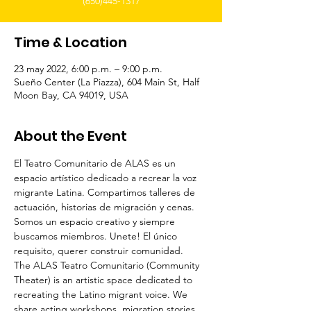
(650)445-1317
Time & Location
23 may 2022, 6:00 p.m. – 9:00 p.m.
Sueño Center (La Piazza), 604 Main St, Half
Moon Bay, CA 94019, USA
About the Event
El Teatro Comunitario de ALAS es un 
espacio artístico dedicado a recrear la voz 
migrante Latina. Compartimos talleres de 
actuación, historias de migración y cenas. 
Somos un espacio creativo y siempre 
buscamos miembros. Unete! El único 
requisito, querer construir comunidad.
The ALAS Teatro Comunitario (Community 
Theater) is an artistic space dedicated to 
recreating the Latino migrant voice. We 
share acting workshops, migration stories 