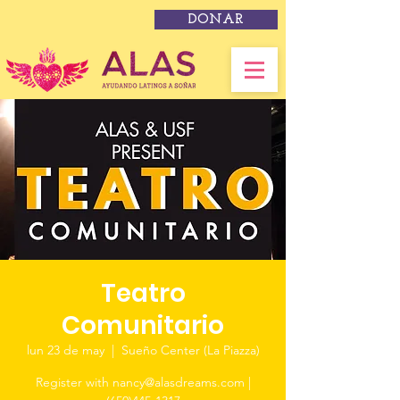
DONAR
Teatro
Comunitario
lun 23 de may
  |  
Sueño Center (La Piazza)
Register with nancy@alasdreams.com |