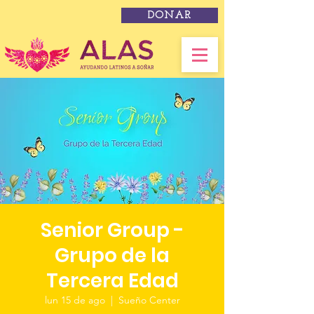
DONAR
Senior Group -
Grupo de la
Tercera Edad
lun 15 de ago
  |  
Sueño Center