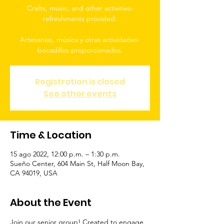
Crafts, music, and other activities-
refreshments provided.
Artesanías, música y otras actividades-
bocadillos proporcionados.
Registration is closed
See other events
Time & Location
15 ago 2022, 12:00 p.m. – 1:30 p.m.
Sueño Center, 604 Main St, Half Moon Bay,
CA 94019, USA
About the Event
Join our senior group! Created to engage 