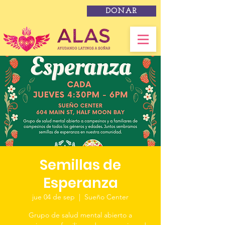
DONAR
Semillas de
Esperanza
jue 04 de sep
  |  
Sueño Center
Grupo de salud mental abierto a