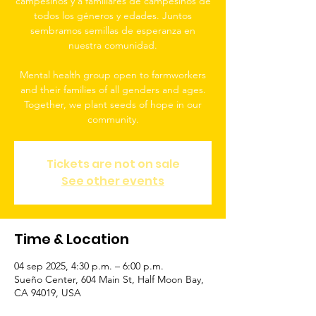
campesinos y a familiares de campesinos de
todos los géneros y edades. Juntos
sembramos semillas de esperanza en
nuestra comunidad.
Mental health group open to farmworkers
and their families of all genders and ages.
Together, we plant seeds of hope in our
community.
Tickets are not on sale
See other events
Time & Location
04 sep 2025, 4:30 p.m. – 6:00 p.m.
Sueño Center, 604 Main St, Half Moon Bay,
CA 94019, USA