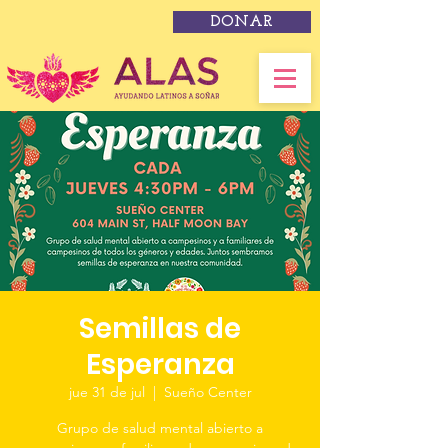
DONAR
Semillas de
Esperanza
jue 31 de jul
  |  
Sueño Center
Grupo de salud mental abierto a