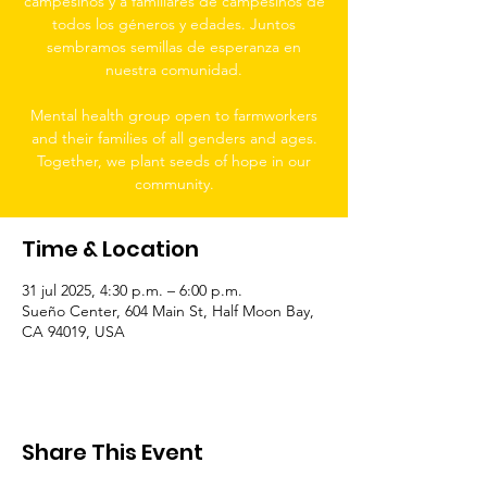
campesinos y a familiares de campesinos de
todos los géneros y edades. Juntos
sembramos semillas de esperanza en
nuestra comunidad.
Mental health group open to farmworkers
and their families of all genders and ages.
Together, we plant seeds of hope in our
community.
Time & Location
31 jul 2025, 4:30 p.m. – 6:00 p.m.
Sueño Center, 604 Main St, Half Moon Bay,
CA 94019, USA
Share This Event