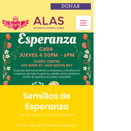
DONAR
Semillas de
Esperanza
jue 12 de jun
  |  
Sueño Center
Grupo de salud mental abierto a