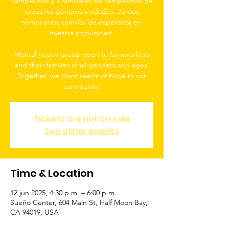
campesinos y a familiares de campesinos de
todos los géneros y edades. Juntos
sembramos semillas de esperanza en
nuestra comunidad.
Mental health group open to farmworkers
and their families of all genders and ages.
Together, we plant seeds of hope in our
community.
Tickets are not on sale
See other events
Time & Location
12 jun 2025, 4:30 p.m. – 6:00 p.m.
Sueño Center, 604 Main St, Half Moon Bay,
CA 94019, USA