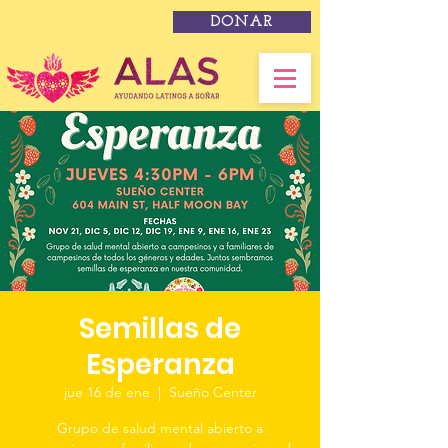
DONAR
Semillas de
Esperanza
jue 16 de ene
  |  
Sueño Center
Grupo de salud mental abierto a