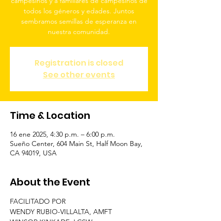
campesinos y a familiares de campesinos de
todos los géneros y edades. Juntos
sembramos semillas de esperanza en
nuestra comunidad.
Registration is closed
See other events
Time & Location
16 ene 2025, 4:30 p.m. – 6:00 p.m.
Sueño Center, 604 Main St, Half Moon Bay,
CA 94019, USA
About the Event
FACILITADO POR
WENDY RUBIO-VILLALTA, AMFT