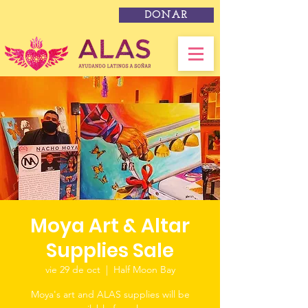
DONAR
Moya Art & Altar
Supplies Sale
vie 29 de oct
  |  
Half Moon Bay
Moya's art and ALAS supplies will be