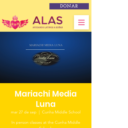
DONAR
Mariachi Media
Luna
mar 27 de sep
  |  
Cunha Middle School
In person classes at the Cunha Middle