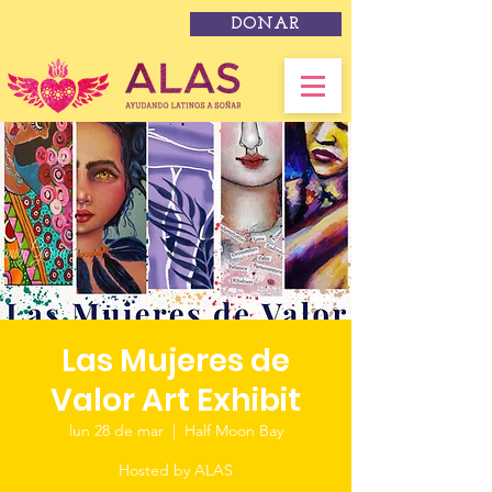
DONAR
Las Mujeres de
Valor Art Exhibit
lun 28 de mar
  |  
Half Moon Bay
Hosted by ALAS