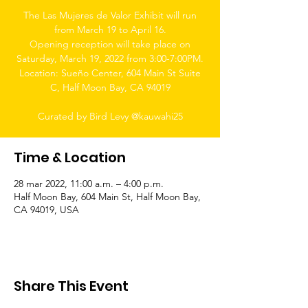
The Las Mujeres de Valor Exhibit will run
from March 19 to April 16.
Opening reception will take place on
Saturday, March 19, 2022 from 3:00-7:00PM.
Location: Sueño Center, 604 Main St Suite
C, Half Moon Bay, CA 94019
Curated by Bird Levy @kauwahi25
Time & Location
28 mar 2022, 11:00 a.m. – 4:00 p.m.
Half Moon Bay, 604 Main St, Half Moon Bay,
CA 94019, USA
Share This Event