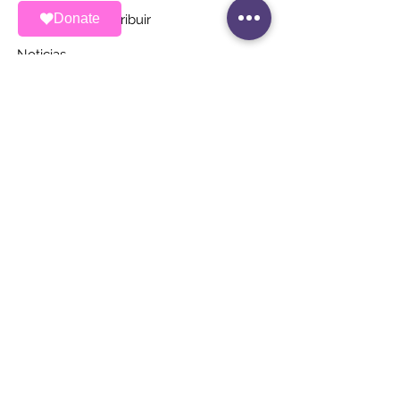
Donate
Maneras de contribuir
Noticias
Eventos
Contacto
MANTÉNGASE AL
DÍA
Únete a nuestra lista de correos
Correo electrónico