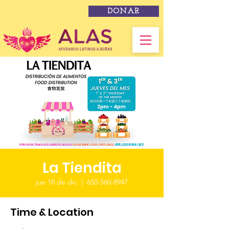
DONAR
La Tiendita
jue 18 de dic
  |  
650-560-8947
Time & Location