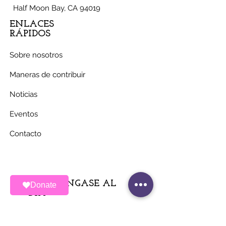
Half Moon Bay, CA 94019
ENLACES
RÁPIDOS
Sobre nosotros
Maneras de contribuir
Noticias
Eventos
Contacto
MANTÉNGASE AL
Donate
DÍA
Únete a nuestra lista de correos