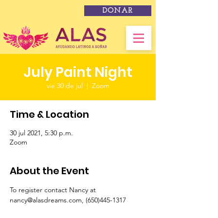
DONAR
July Paint Night
vie 30 de jul
  |  
Zoom
Time & Location
30 jul 2021, 5:30 p.m.
Zoom
About the Event
To register contact Nancy at 
nancy@alasdreams.com, (650)445-1317