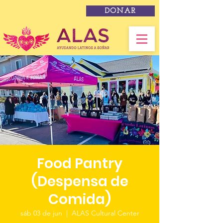
DONAR
Food Pantry
(Despensa de
Comida)
sáb 03 de jun
  |  
ALAS Cultural Center