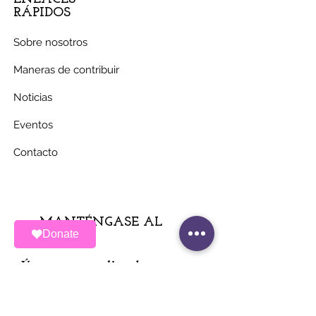
RÁPIDOS
Sobre nosotros
Maneras de contribuir
Noticias
Eventos
Contacto
MANTÉNGASE AL
Donate
DÍA
Únete a nuestra lista de correos
Correo electrónico