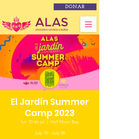
DONAR
El Jardín Summer
Camp 2023
lun 10 de jul
  |  
Half Moon Bay
July 10 - July 28