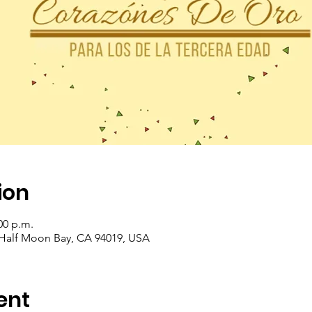
ion
00 p.m.
 Half Moon Bay, CA 94019, USA
ent