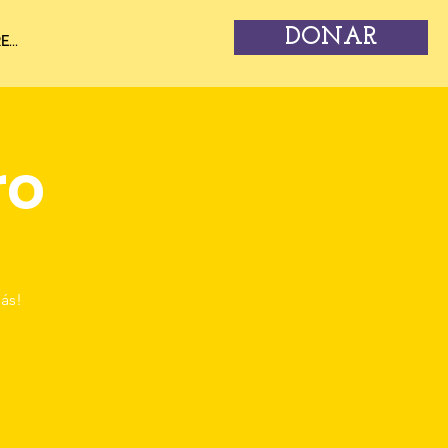
DONAR
...
ro
ás!
!