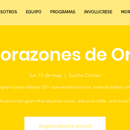
SOTROS
EQUIPO
PROGRAMAS
INVOLUCRESE
MORE
orazones de O
lun 15 de may
  |  
Sueño Center
ograma para edades 55+ que enseña musica, manualidades y m
A senior program that teaches music, arts and crafts, and more
Registration is closed