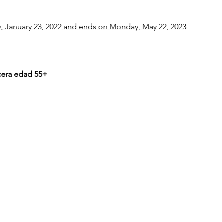
 January 23, 2022 and ends on Monday, May 22, 2023
rcera edad 55+