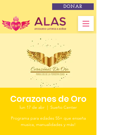
DONAR
Corazones de Oro
lun 17 de abr
  |  
Sueño Center
Programa para edades 55+ que enseña
musica, manualidades y más!