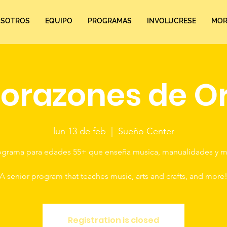
SOTROS
EQUIPO
PROGRAMAS
INVOLUCRESE
MORE
orazones de O
lun 13 de feb
  |  
Sueño Center
ograma para edades 55+ que enseña musica, manualidades y m
A senior program that teaches music, arts and crafts, and more
Registration is closed