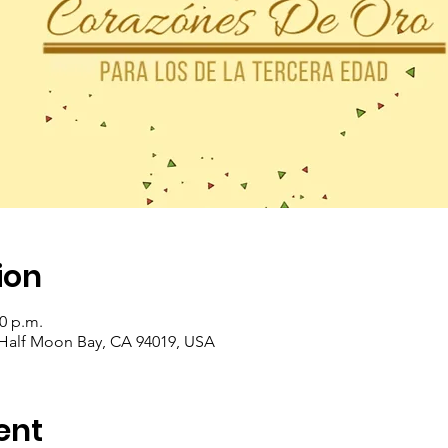
ion
00 p.m.
 Half Moon Bay, CA 94019, USA
ent