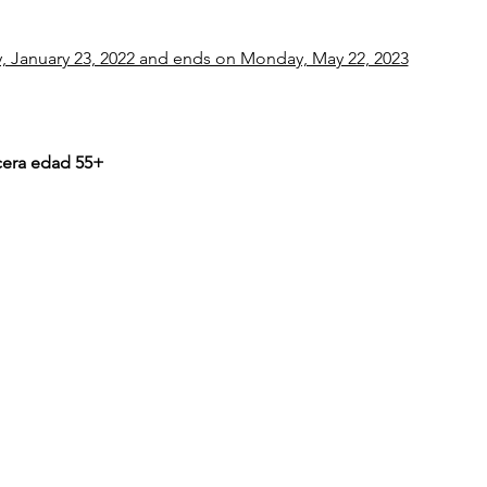
 January 23, 2022 and ends on Monday, May 22, 2023
rcera edad 55+