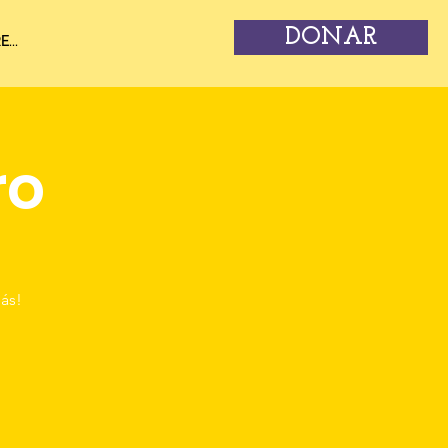
DONAR
...
ro
ás!
!