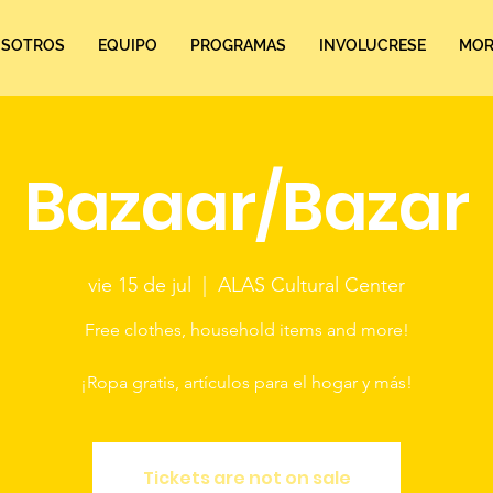
SOTROS
EQUIPO
PROGRAMAS
INVOLUCRESE
MORE
Bazaar/Bazar
vie 15 de jul
  |  
ALAS Cultural Center
Free clothes, household items and more!
¡Ropa gratis, artículos para el hogar y más!
Tickets are not on sale