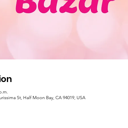
ion
 p.m.
urissima St, Half Moon Bay, CA 94019, USA