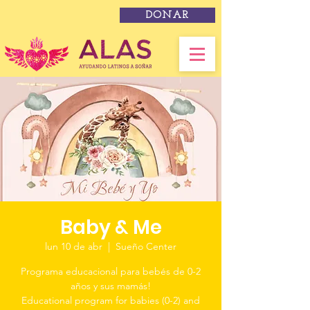
DONAR
Baby & Me
lun 10 de abr
  |  
Sueño Center
Programa educacional para bebés de 0-2
años y sus mamás!
Educational program for babies (0-2) and