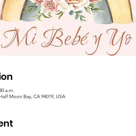
ion
30 a.m.
 Half Moon Bay, CA 94019, USA
ent