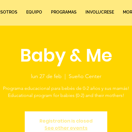
SOTROS
EQUIPO
PROGRAMAS
INVOLUCRESE
MORE
Baby & Me
lun 27 de feb
  |  
Sueño Center
Programa educacional para bebés de 0-2 años y sus mamás!
Registration is closed
See other events