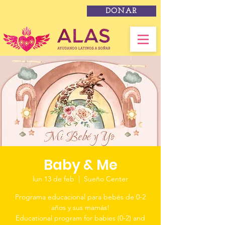
DONAR
Baby & Me
lun 13 de feb
  |  
Sueño Center
Programa educacional para bebés de 0-2
años y sus mamás!
Educational program for babies (0-2) and