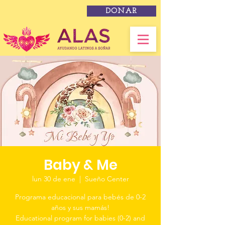
DONAR
Baby & Me
lun 30 de ene
  |  
Sueño Center
Programa educacional para bebés de 0-2
años y sus mamás!
Educational program for babies (0-2) and