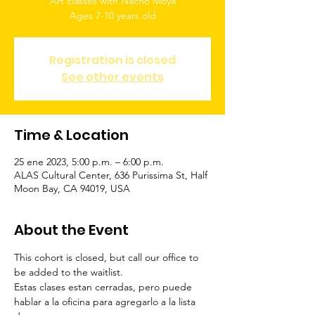
Art classes with Nacho Moya
Ages 7-10 years old
Registration is closed
See other events
Time & Location
25 ene 2023, 5:00 p.m. – 6:00 p.m.
ALAS Cultural Center, 636 Purissima St, Half
Moon Bay, CA 94019, USA
About the Event
This cohort is closed, but call our office to 
be added to the waitlist.
Estas clases estan cerradas, pero puede 
hablar a la oficina para agregarlo a la lista 