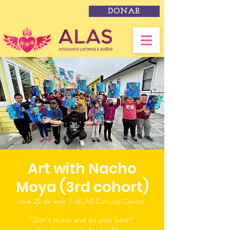
DONAR
Art with Nacho
Moya (3rd cohort)
mié 25 de ene
  |  
ALAS Cultural Center
"Don't stress and do your best!"