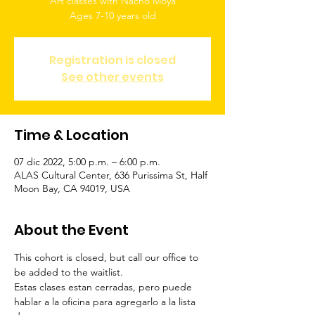
Art classes with Nacho Moya
Ages 7-10 years old
Registration is closed
See other events
Time & Location
07 dic 2022, 5:00 p.m. – 6:00 p.m.
ALAS Cultural Center, 636 Purissima St, Half
Moon Bay, CA 94019, USA
About the Event
This cohort is closed, but call our office to 
be added to the waitlist.
Estas clases estan cerradas, pero puede 
hablar a la oficina para agregarlo a la lista 