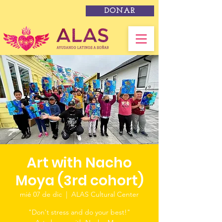
DONAR
Art with Nacho
Moya (3rd cohort)
mié 07 de dic
  |  
ALAS Cultural Center
"Don't stress and do your best!"