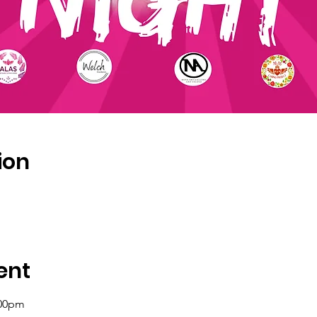
ion
ent
:00pm