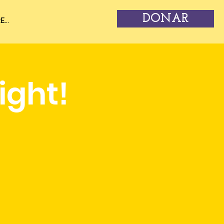
DONAR
...
ight!