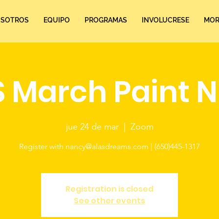
SOTROS
EQUIPO
PROGRAMAS
INVOLUCRESE
MORE
 March Paint N
jue 24 de mar
  |  
Zoom
Register with nancy@alasdreams.com | (650)445-1317
Registration is closed
See other events