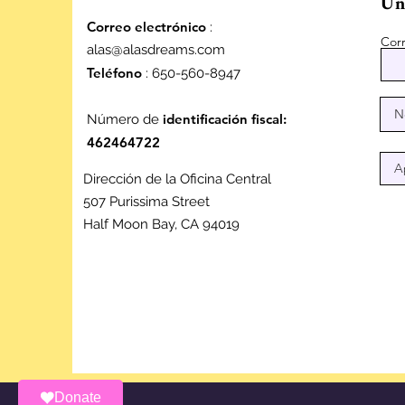
Úne
Correo electrónico
:
Corr
alas@alasdreams.com
Teléfono
: 650-560-8947
identificación fiscal:
Número de
462464722
Dirección de la Oficina Central
507 Purissima Street
Half Moon Bay, CA 94019
Donate