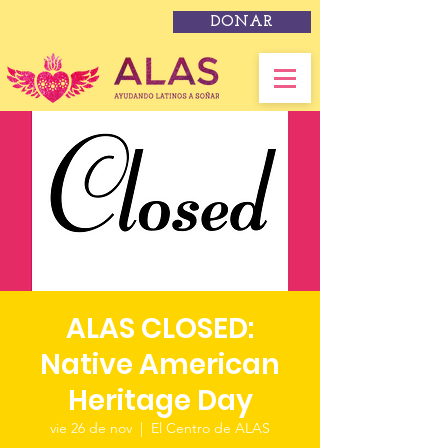
DONAR
ALAS CLOSED:
Native American
Heritage Day
vie 26 de nov
  |  
El Centro de ALAS