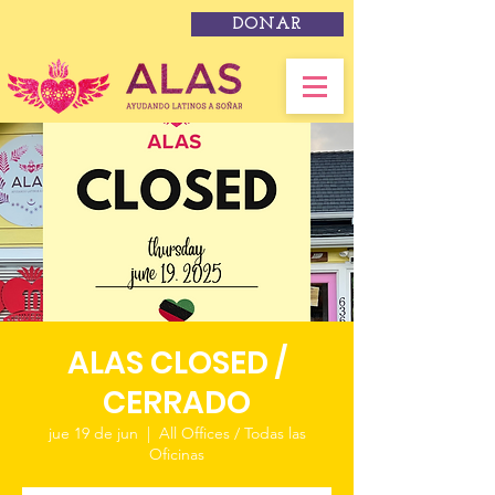
DONAR
ALAS CLOSED /
CERRADO
jue 19 de jun
  |  
All Offices / Todas las
Oficinas