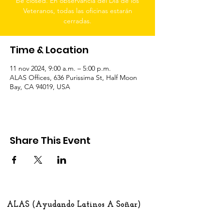
be closed. En observancia del Día de los
Veteranos, todas las oficinas estarán
cerradas.
Time & Location
11 nov 2024, 9:00 a.m. – 5:00 p.m.
ALAS Offices, 636 Purissima St, Half Moon
Bay, CA 94019, USA
Share This Event
ALAS (Ayudando Latinos A Soñar)