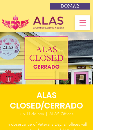
DONAR
ALAS
CLOSED/CERRADO
lun 11 de nov
  |  
ALAS Offices
In observance of Veterans Day, all offices will