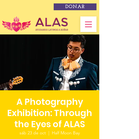
DONAR
A Photography
Exhibition: Through
the Eyes of ALAS
sáb 23 de oct
  |  
Half Moon Bay