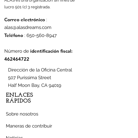
ALAS es una organización sin fines de
lucro 501 (c) 3 registrada.
Correo electrónico
:
alas@alasdreams.com
Teléfono
:
650-560-8947
identificación fiscal:
Número de
462464722
Dirección de la Oficina Central
507 Purissima Street
Half Moon Bay, CA 94019
ENLACES
RÁPIDOS
Sobre nosotros
Maneras de contribuir