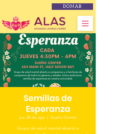
DONAR
Semillas de
Esperanza
jue 28 de ago
  |  
Sueño Center
Grupo de salud mental abierto a