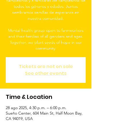
campesinos y a familiares de campesinos de
todos los géneros y edades. Juntos
sembramos semillas de esperanza en
nuestra comunidad.
Mental health group open to farmworkers
and their families of all genders and ages.
Together, we plant seeds of hope in our
community.
Tickets are not on sale
See other events
Time & Location
28 ago 2025, 4:30 p.m. – 6:00 p.m.
Sueño Center, 604 Main St, Half Moon Bay,
CA 94019, USA