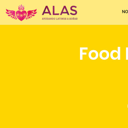
NO
Food 