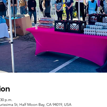
ion
:30 p.m.
urissima St, Half Moon Bay, CA 94019, USA