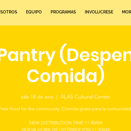
SOTROS
EQUIPO
PROGRAMAS
INVOLUCRESE
MORE
Pantry (Despe
Comida)
sáb 14 de ene
  |  
ALAS Cultural Center
Free food for the community. Comida gratis para la comunidad
NEW DISTRIBUTION TIME 11:30AM
NUEVA HORA DE DISTRIBUCIÓN 11:30AM