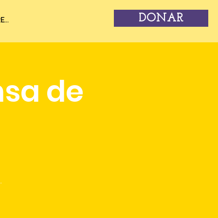
DONAR
...
nsa de
.