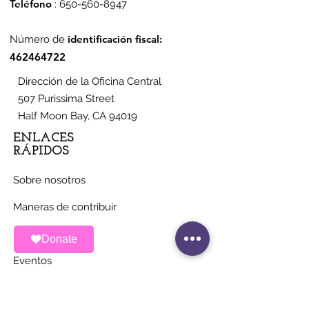
Teléfono
:
650-560-8947
construyen o no
comunidad la
viviendas asequibles
Half Moon Bay
identificación fiscal:
Número de
para agricultores
462464722
Dirección de la Oficina Central
507 Purissima Street
Half Moon Bay, CA 94019
ENLACES
RÁPIDOS
Sobre nosotros
Maneras de contribuir
Noticias
Donate
Eventos
Contacto