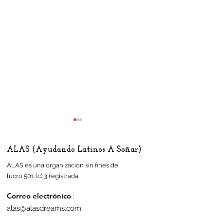
ALAS (Ayudando Latinos A Soñar)
ALAS es una organización sin fines de
lucro 501 (c) 3 registrada.
Correo electrónico
:
Residentes de Half
Artista busca 
alas@alasdreams.com
Moon Bay decidirán si
homenaje a l