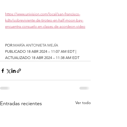
https://www.univision.com/local/san-francisco-
kdtv/sobreviviente-de-tiroteo-en-half-moon-bay-
encuentra-consuelo-en-clases-de-acordeon-video
POR:
MARÍA ANTONIETA MEJÍA
PUBLICADO 18 ABR 2024 – 11:07 AM EDT | 
ACTUALIZADO 18 ABR 2024 – 11:38 AM EDT
Ver todo
Entradas recientes