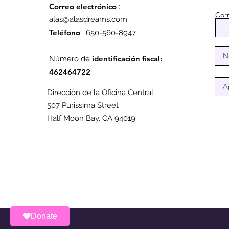
Correo electrónico
:
Corr
alas@alasdreams.com
Proyecto de viviendas
Teléfono
: 650-560-8947
asequibles en Kelly
Avenue enfrenta
identificación fiscal:
Número de
retrasos por burocracia
462464722
Dirección de la Oficina Central
507 Purissima Street
Half Moon Bay, CA 94019
Donate