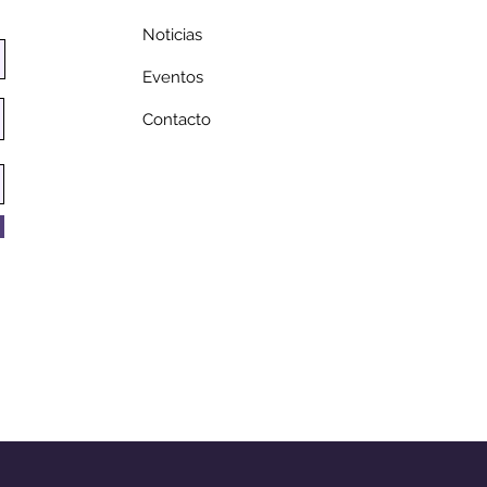
Noticias
sta busca rendir
Eventos
enaje a la
unidad latina de
Contacto
f Moon Bay