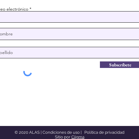
eo electrónico
Residentes de Half Moon
Arti
Bay decidirán si
hom
construyen o no
com
viviendas asequibles
Hal
para agricultores
Subscríbete
© 2020 ALAS |
Condiciones de uso
|
Política de privacidad
Sitio por
Ciigma