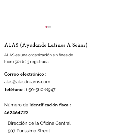
ALAS (Ayudando Latinos A Soñar)
ALAS es una organización sin fines de
lucro 501 (c) 3 registrada.
Correo electrónico
:
Residentes de Half
Artista busca 
alas@alasdreams.com
Moon Bay decidirán si
homenaje a l
Teléfono
:
650-560-8947
construyen o no
comunidad la
viviendas asequibles
Half Moon Bay
identificación fiscal:
Número de
para agricultores
462464722
Dirección de la Oficina Central
507 Purissima Street